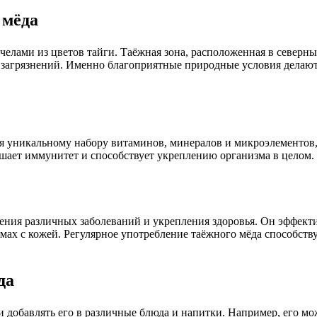
 мёда
челами из цветов тайги. Таёжная зона, расположенная в северн
 загрязнений. Именно благоприятные природные условия делаю
 уникальному набору витаминов, минералов и микроэлементов, 
шает иммунитет и способствует укреплению организма в целом.
ения различных заболеваний и укрепления здоровья. Он эффект
емах с кожей. Регулярное употребление таёжного мёда способст
да
 добавлять его в различные блюда и напитки. Например, его мож