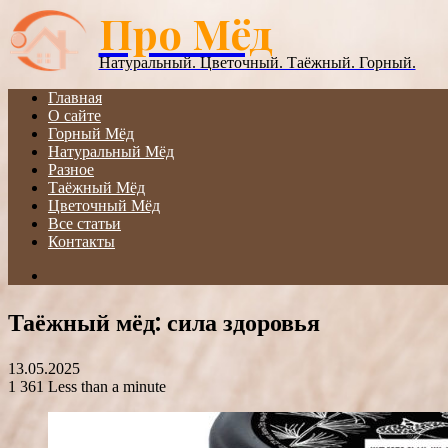
Про Мёд
Menu
Натуральный. Цветочный. Таёжный. Горный.
Главная
О сайте
Горный Мёд
Натуральный Мёд
Разное
Таёжный Мёд
Цветочный Мёд
Все статьи
Контакты
Search
for
Таёжный мёд: сила здоровья
13.05.2025
1
361
Less than a minute