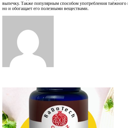
выпечку. Также популярным способом употребления таёжного мё
но и обогащает его полезными веществами.
Facebook
Twitter
LinkedIn
Tumblr
Pinterest
Reddit
VKontakte
Odnoklassniki
Skype
WhatsApp
Telegram
Viber
Share
Print
via
Email
Related Articles