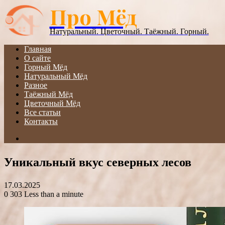
Про Мёд
Menu
Натуральный. Цветочный. Таёжный. Горный.
Главная
О сайте
Горный Мёд
Натуральный Мёд
Разное
Таёжный Мёд
Цветочный Мёд
Все статьи
Контакты
Search
for
Уникальный вкус северных лесов
17.03.2025
0
303
Less than a minute