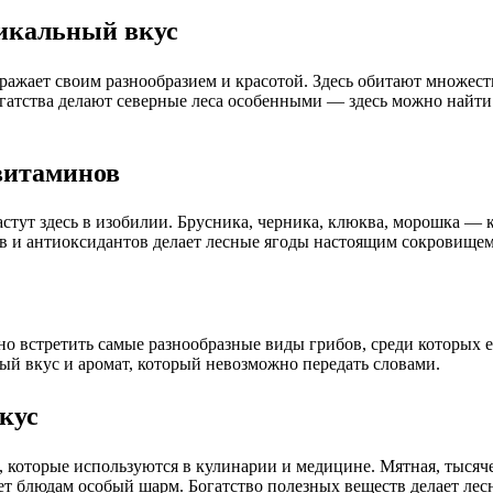
никальный вкус
ажает своим разнообразием и красотой. Здесь обитают множест
огатства делают северные леса особенными — здесь можно найт
витаминов
стут здесь в изобилии. Брусника, черника, клюква, морошка — 
 и антиоксидантов делает лесные ягоды настоящим сокровищем 
жно встретить самые разнообразные виды грибов, среди которых 
ый вкус и аромат, который невозможно передать словами.
кус
в, которые используются в кулинарии и медицине. Мятная, тыся
ает блюдам особый шарм. Богатство полезных веществ делает л