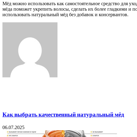
Мёд можно использовать как самостоятельное средство для ухо
мёда поможет укрепить волосы, сделать их более гладкими и 
использовать натуральный мёд без добавок и консервантов.
Facebook
Twitter
LinkedIn
Tumblr
Pinterest
Reddit
VKontakte
Odnoklassniki
Skype
WhatsApp
Telegram
Viber
Share
Print
via
Email
Related Articles
Как выбрать качественный натуральный мёд
06.07.2025