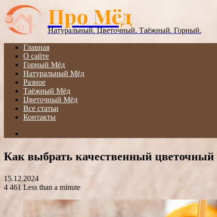
Про Мёд
Menu
Натуральный. Цветочный. Таёжный. Горный.
Главная
О сайте
Горный Мёд
Натуральный Мёд
Разное
Таёжный Мёд
Цветочный Мёд
Все статьи
Контакты
Search
for
Как выбрать качественный цветочный
15.12.2024
4
461
Less than a minute