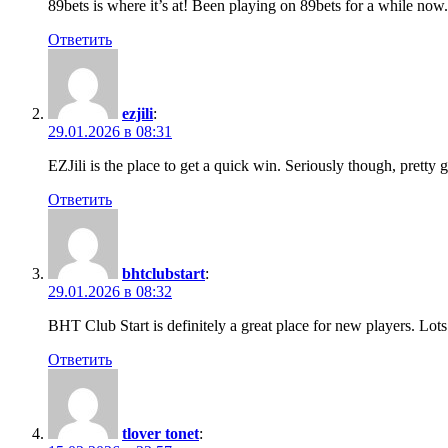
89bets is where it’s at! Been playing on 89bets for a while now
Ответить
ezjili
:
29.01.2026 в 08:31
EZJili is the place to get a quick win. Seriously though, prett
Ответить
bhtclubstart
:
29.01.2026 в 08:32
BHT Club Start is definitely a great place for new players. Lot
Ответить
tlover tonet
: