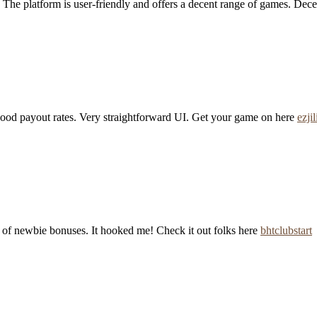
. The platform is user-friendly and offers a decent range of games. Dece
y good payout rates. Very straightforward UI. Get your game on here
ezjil
s of newbie bonuses. It hooked me! Check it out folks here
bhtclubstart