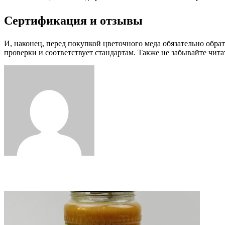
Сертификация и отзывы
И, наконец, перед покупкой цветочного меда обязательно обра
проверки и соответствует стандартам. Также не забывайте чита
Facebook
Twitter
LinkedIn
Tumblr
Pinterest
Reddit
VKontakte
Odnoklassniki
Skype
WhatsApp
Telegram
Viber
Share
Print
via
Email
Related Articles