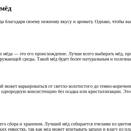
 мёд
а благодаря своему нежному вкусу и аромату. Однако, чтобы в
го мёда — это его происхождение. Лучше всего выбирать мёд, п
ружающей среды. Такой мёд будет более натуральным и полезны
 может варьироваться от светло-золотистого до темно-коричнево
 однородную консистенцию без осадка или кристаллизации. Это 
го сбора и хранения. Лучший мёд собирается пчелами из цветов н
их емкостях, так как мед может впитывать запахи и влагу из пл