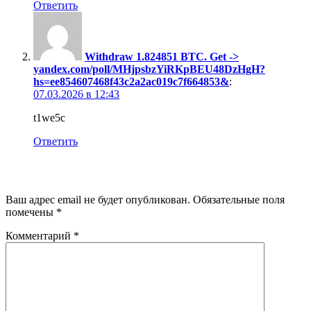
Ответить
Withdraw 1.824851 BTC. Get ->
yandex.com/poll/MHjpsbzYiRKpBEU48DzHgH?
hs=ee854607468f43c2a2ac019c7f664853&
:
07.03.2026 в 12:43
t1we5c
Ответить
Добавить комментарий
Ваш адрес email не будет опубликован.
Обязательные поля
помечены
*
Комментарий
*