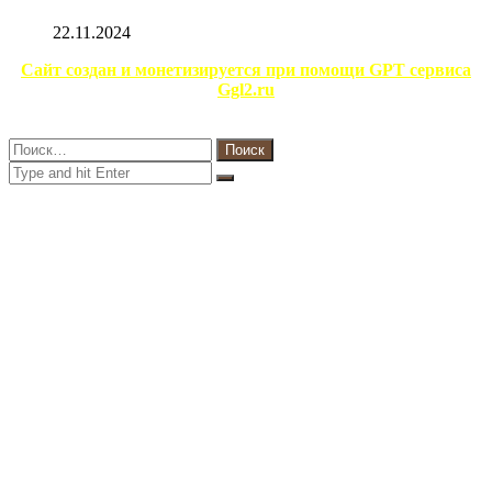
22.11.2024
Facebook
Twitter
WhatsApp
Telegram
Сайт создан и монетизируется при помощи GPT сервиса
Ggl2.ru
Close
Найти:
Close
Search
for