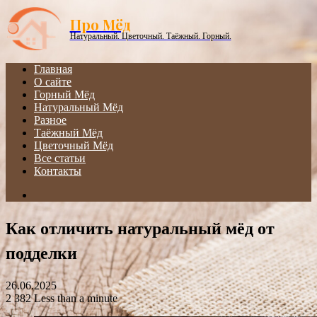
Menu
Про Мёд
Натуральный. Цветочный. Таёжный. Горный.
Главная
О сайте
Горный Мёд
Натуральный Мёд
Разное
Таёжный Мёд
Цветочный Мёд
Все статьи
Контакты
Search
for
Как отличить натуральный мёд от
подделки
26.06.2025
2
382
Less than a minute