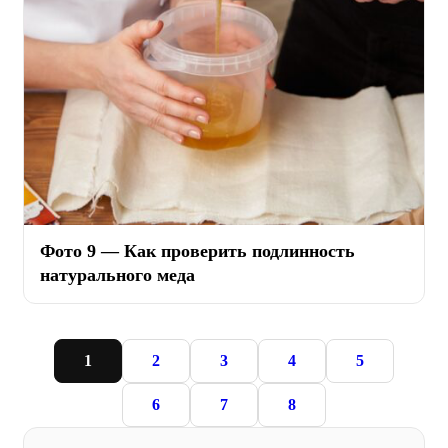
Фото 9 — Как проверить подлинность
натурального меда
1
2
3
4
5
6
7
8