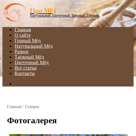
Menu
Про Мёд
Натуральный. Цветочный. Таёжный. Горный.
Главная
О сайте
Горный Мёд
Натуральный Мёд
Разное
Таёжный Мёд
Цветочный Мёд
Все статьи
Контакты
Search
for
Главная
/
Галерея
Фотогалерея